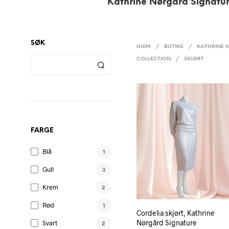
Kathrine Nørgård Signatur
SØK
HJEM
/
BUTIKK
/
KATHRINE 
COLLECTION
/
SKJØRT
FARGE
Blå
1
Gull
3
Krem
2
Rød
1
Cordelia skjørt, Kathrine
Nørgård Signature
Svart
2