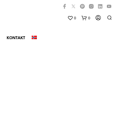
0
0
KONTAKT
D
U
H
A