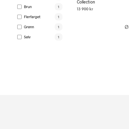
Collection
Brun
1
13 900
kr
Flerfarget
1
VELG ALTERNATIV
Dette
produk
Ø
Grønn
1
har
Sølv
1
flere
variante
Alterna
kan
velges
på
produk