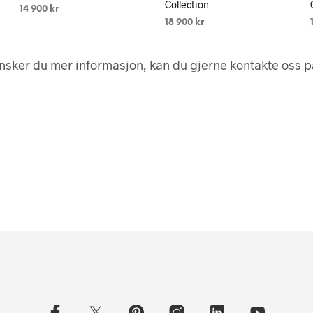
Collection
14 900
kr
18 900
kr
VELG ALTERNATIV
Dette
VELG ALTERNATIV
Dette
produktet
tet
produktet
nsker du mer informasjon, kan du gjerne kontakte oss 
har
har
flere
flere
varianter.
r.
varianter.
Alternativene
tivene
Alternative
kan
kan
velges
velges
på
på
produktsiden
tsiden
produktsid