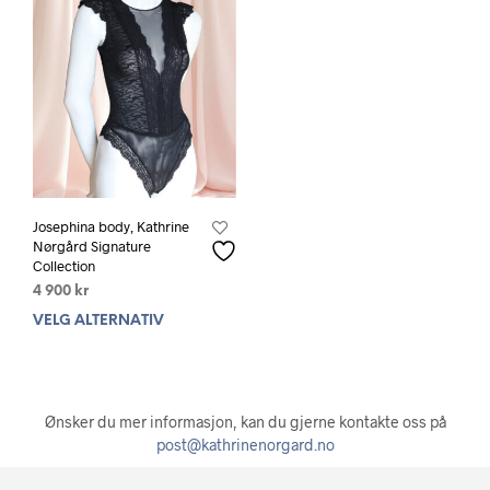
Josephina body, Kathrine
Nørgård Signature
Collection
4 900
kr
VELG ALTERNATIV
Dette
produktet
har
flere
varianter.
Ønsker du mer informasjon, kan du gjerne kontakte oss på
Alternativene
post@kathrinenorgard.no
kan
velges